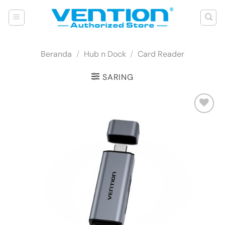
Skip
to
content
Beranda
/
Hub n Dock
/
Card Reader
SARING
Add to
wishlist