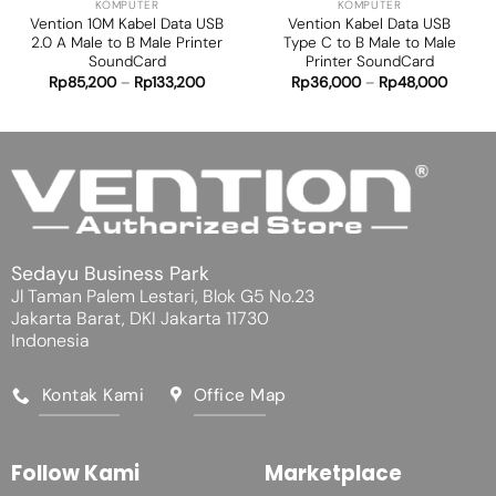
KOMPUTER
KOMPUTER
Vention 10M Kabel Data USB
Vention Kabel Data USB
2.0 A Male to B Male Printer
Type C to B Male to Male
SoundCard
Printer SoundCard
Rp
85,200
–
Rp
133,200
Rp
36,000
–
Rp
48,000
Sedayu Business Park
Jl Taman Palem Lestari, Blok G5 No.23
Jakarta Barat, DKI Jakarta 11730
Indonesia
Kontak Kami
Office Map
Follow Kami
Marketplace