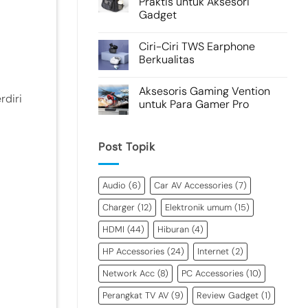
Praktis untuk Aksesori
Gadget
Ciri-Ciri TWS Earphone
Berkualitas
Aksesoris Gaming Vention
rdiri
untuk Para Gamer Pro
Post Topik
Audio
(6)
Car AV Accessories
(7)
Charger
(12)
Elektronik umum
(15)
HDMI
(44)
Hiburan
(4)
HP Accessories
(24)
Internet
(2)
Network Acc
(8)
PC Accessories
(10)
Perangkat TV AV
(9)
Review Gadget
(1)