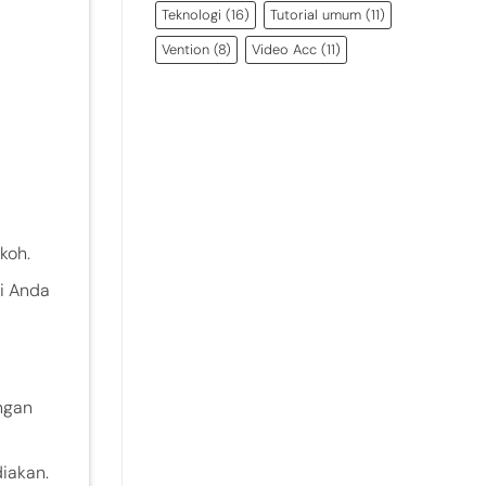
Teknologi
(16)
Tutorial umum
(11)
Vention
(8)
Video Acc
(11)
koh.
di Anda
ngan
iakan.