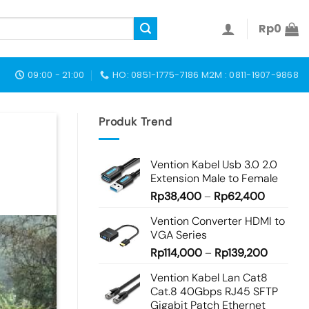
Rp
0
09:00 - 21:00
HO: 0851-1775-7186 M2M : 0811-1907-9868
Produk Trend
Vention Kabel Usb 3.0 2.0
Extension Male to Female
Rp
38,400
–
Rp
62,400
Vention Converter HDMI to
VGA Series
Rp
114,000
–
Rp
139,200
Vention Kabel Lan Cat8
Cat.8 40Gbps RJ45 SFTP
Gigabit Patch Ethernet