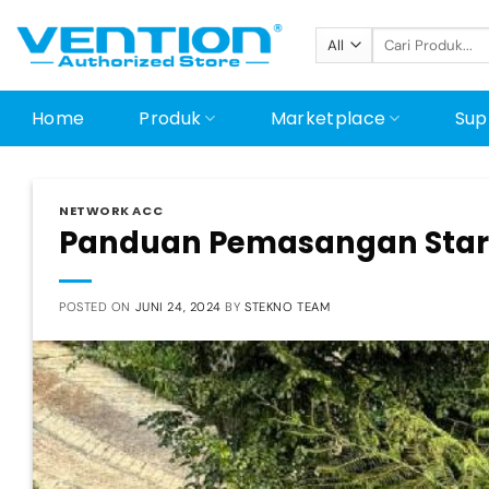
Skip
Pencarian
to
untuk:
content
Home
Produk
Marketplace
Sup
NETWORK ACC
Panduan Pemasangan Starli
POSTED ON
JUNI 24, 2024
BY
STEKNO TEAM