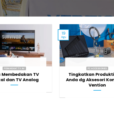
19
Agu
PERANGKAT TV AV
PC ACCESSORIES
a Membedakan TV
Tingkatkan Produkti
tal dan TV Analog
Anda dg Aksesori Ko
Vention