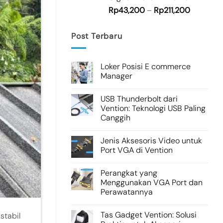
Rp
43,200
–
Rp
211,200
Post Terbaru
Loker Posisi E commerce
Manager
USB Thunderbolt dari
Vention: Teknologi USB Paling
Canggih
Jenis Aksesoris Video untuk
Port VGA di Vention
Perangkat yang
Menggunakan VGA Port dan
Perawatannya
Tas Gadget Vention: Solusi
stabil