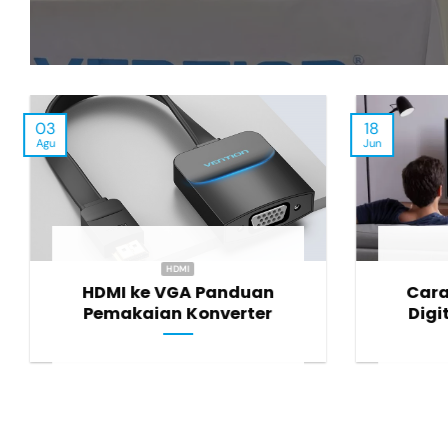
03
18
Agu
Jun
HDMI
HDMI ke VGA Panduan
Car
Pemakaian Konverter
Digi