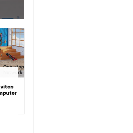
25
Mei
ELEKTRONIK UMUM
vitas
Evolusi Teknologi
mputer
Handphone dari Masa ke
Masa