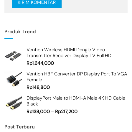
Produk Trend
Vention Wireless HDMI Dongle Video
Transmitter Receiver Display TV Full HD
Rp
1,644,000
Vention HBF Converter DP Display Port To VGA
Female
Rp
148,800
DisplayPort Male to HDMI-A Male 4K HD Cable
Black
Rp
138,000
–
Rp
217,200
Post Terbaru