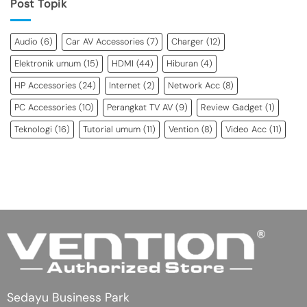
Post Topik
Audio
(6)
Car AV Accessories
(7)
Charger
(12)
Elektronik umum
(15)
HDMI
(44)
Hiburan
(4)
HP Accessories
(24)
Internet
(2)
Network Acc
(8)
PC Accessories
(10)
Perangkat TV AV
(9)
Review Gadget
(1)
Teknologi
(16)
Tutorial umum
(11)
Vention
(8)
Video Acc
(11)
Sedayu Business Park