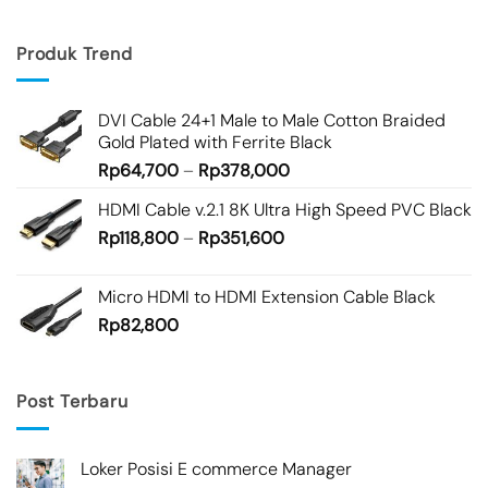
Produk Trend
DVI Cable 24+1 Male to Male Cotton Braided
Gold Plated with Ferrite Black
Rp
64,700
–
Rp
378,000
HDMI Cable v.2.1 8K Ultra High Speed PVC Black
Rp
118,800
–
Rp
351,600
Micro HDMI to HDMI Extension Cable Black
Rp
82,800
Post Terbaru
Loker Posisi E commerce Manager