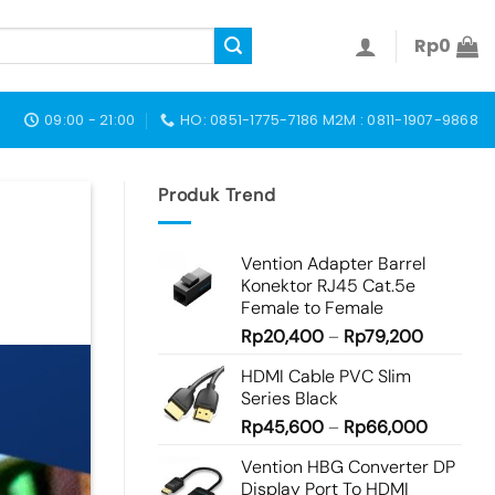
Rp
0
09:00 - 21:00
HO: 0851-1775-7186 M2M : 0811-1907-9868
Produk Trend
Vention Adapter Barrel
Konektor RJ45 Cat.5e
Female to Female
Rp
20,400
–
Rp
79,200
HDMI Cable PVC Slim
Series Black
Rp
45,600
–
Rp
66,000
Vention HBG Converter DP
Display Port To HDMI