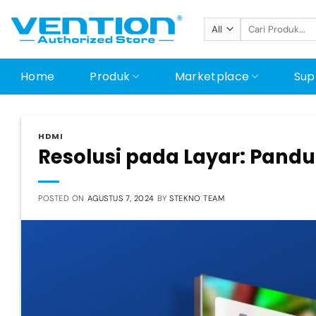
Skip
Pencarian
to
untuk:
content
Home
Produk
Marketplace
Sup
HDMI
Resolusi pada Layar: Pan
POSTED ON
AGUSTUS 7, 2024
BY
STEKNO TEAM