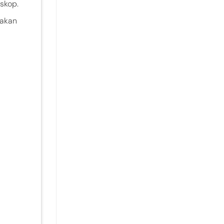
skop.
nakan