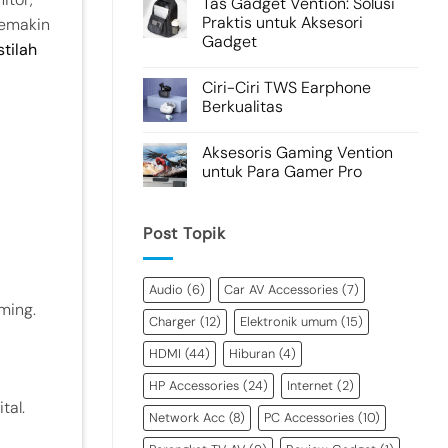
Tas Gadget Vention: Solusi
Praktis untuk Aksesori
semakin
Gadget
stilah
Ciri-Ciri TWS Earphone
Berkualitas
Aksesoris Gaming Vention
untuk Para Gamer Pro
Post Topik
Audio
(6)
Car AV Accessories
(7)
ming.
Charger
(12)
Elektronik umum
(15)
HDMI
(44)
Hiburan
(4)
HP Accessories
(24)
Internet
(2)
tal.
Network Acc
(8)
PC Accessories
(10)