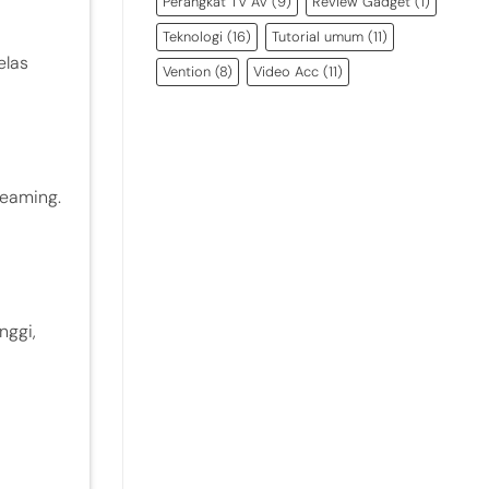
Perangkat TV AV
(9)
Review Gadget
(1)
Teknologi
(16)
Tutorial umum
(11)
elas
Vention
(8)
Video Acc
(11)
eaming.
nggi,