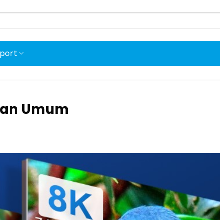
port
duan Umum