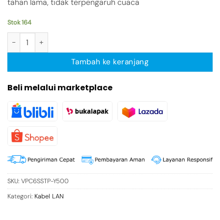
tahan lama, tidak terpengaruh cuaca
Stok 164
Kuantitas Vention VPC6 5M Kabel Lan Cat6a Pure Cat6 RJ45 Gig
Tambah ke keranjang
Beli melalui marketplace
SKU:
VPC6SSTP-Y500
Kategori:
Kabel LAN