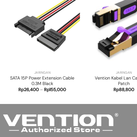
Add to
wishlist
+
+
JARINGAN
JARINGAN
SATA 15P Power Extension Cable
Vention Kabel Lan C
0.3M Black
Patch
Rp
26,400
–
Rp
155,000
Rp
88,800