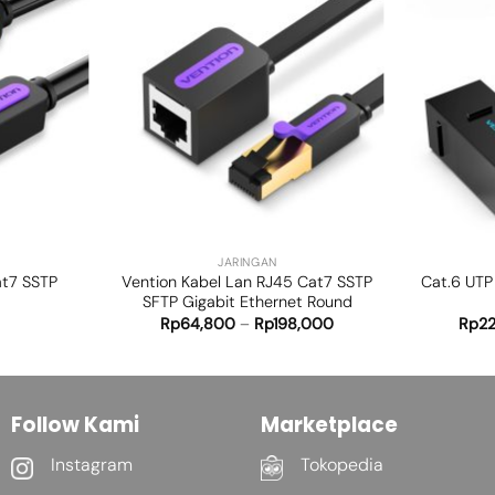
Add to
Add to
wishlist
wishlist
+
+
JARINGAN
at7 SSTP
Vention Kabel Lan RJ45 Cat7 SSTP
Cat.6 UTP
SFTP Gigabit Ethernet Round
Rp
64,800
–
Rp
198,000
Rp
2
Follow Kami
Marketplace
Instagram
Tokopedia