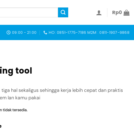
Rp
0
09:00 - 21:00
HO: 0851-1775-7186 M2M : 0811-1907-9868
ing tool
tiga hal sekaligus sehingga kerja lebih cepat dan praktis
tem lan kamu pakai
n tidak tersedia.
e