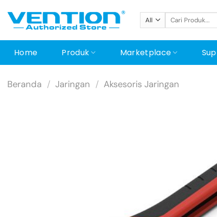
Skip
Pencarian
to
untuk:
content
Home
Produk
Marketplace
Sup
Beranda
/
Jaringan
/
Aksesoris Jaringan