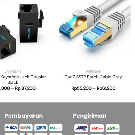
Add to
Add to
wishlist
wishlist
+
JARINGAN
JARINGAN
 Keystone Jack Coupler
Cat.7 SSTP Patch Cable Gray
Black
2,800
–
Rp
187,200
Rp
55,200
–
Rp
61,200
Pembayaran
Pengiriman