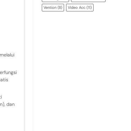
Vention
(8)
Video Acc
(11)
melalui
erfungsi
atis
i
n), dan