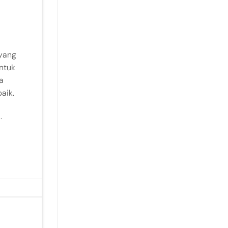
 yang
ntuk
a
aik.
.