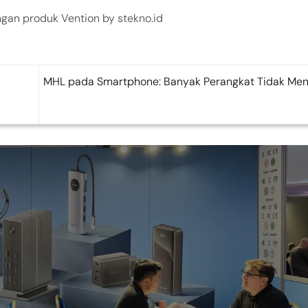
ngan produk Vention by stekno.id
MHL pada Smartphone: Banyak Perangkat Tidak Me