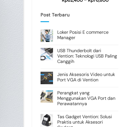
Rp
62,400
–
Rp
76,800
Post Terbaru
Loker Posisi E commerce
Manager
USB Thunderbolt dari
Vention: Teknologi USB Paling
Canggih
Jenis Aksesoris Video untuk
Port VGA di Vention
Perangkat yang
Menggunakan VGA Port dan
Perawatannya
Tas Gadget Vention: Solusi
Praktis untuk Aksesori