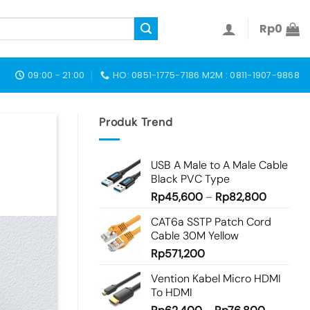
Rp
0
09:00 - 21:00
HO: 0851-1775-7186 M2M : 0811-1907-9868
Produk Trend
USB A Male to A Male Cable
Black PVC Type
Rp
45,600
–
Rp
82,800
CAT6a SSTP Patch Cord
Cable 30M Yellow
Rp
571,200
Vention Kabel Micro HDMI
To HDMI