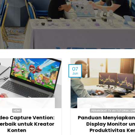
07
Jun
HDMI
PERANGKAT TV AV TUTORIAL U
deo Capture Vention:
Panduan Menyiapkan 
Terbaik untuk Kreator
Display Monitor u
Konten
Produktivitas Ke