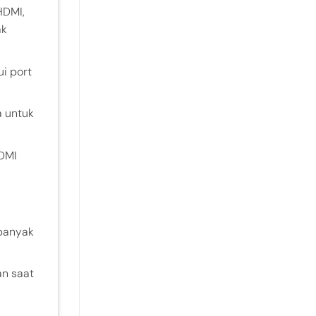
HDMI,
ak
i port
a untuk
DMI
 banyak
an saat