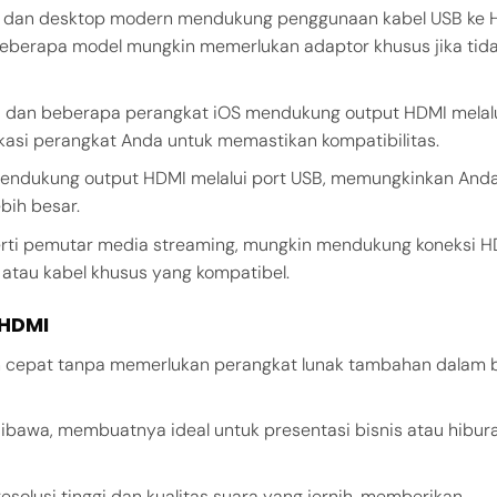
p dan desktop modern mendukung penggunaan kabel USB ke 
Beberapa model mungkin memerlukan adaptor khusus jika tid
d dan beberapa perangkat iOS mendukung output HDMI melalu
ikasi perangkat Anda untuk memastikan kompatibilitas.
mendukung output HDMI melalui port USB, memungkinkan And
bih besar.
erti pemutar media streaming, mungkin mendukung koneksi H
 atau kabel khusus yang kompatibel.
 HDMI
an cepat tanpa memerlukan perangkat lunak tambahan dalam
dibawa, membuatnya ideal untuk presentasi bisnis atau hibur
solusi tinggi dan kualitas suara yang jernih, memberikan