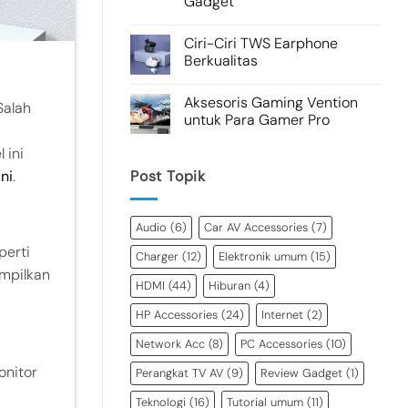
Gadget
Ciri-Ciri TWS Earphone
Berkualitas
Aksesoris Gaming Vention
Salah
untuk Para Gamer Pro
 ini
ini
.
Post Topik
Audio
(6)
Car AV Accessories
(7)
perti
Charger
(12)
Elektronik umum
(15)
ampilkan
HDMI
(44)
Hiburan
(4)
HP Accessories
(24)
Internet
(2)
Network Acc
(8)
PC Accessories
(10)
onitor
Perangkat TV AV
(9)
Review Gadget
(1)
Teknologi
(16)
Tutorial umum
(11)