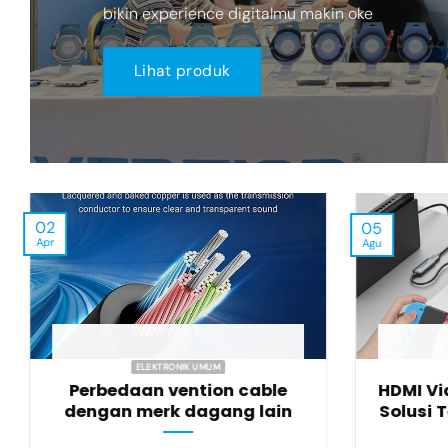
bikin experience digitalmu makin oke
Lihat produk
02
05
Apr
Agu
ELEKTRONIK UMUM
Perbedaan vention cable
HDMI Vi
dengan merk dagang lain
Solusi 