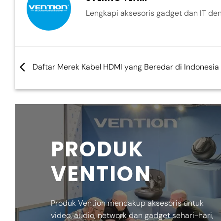
Lengkapi aksesoris gadget dan IT de
Daftar Merek Kabel HDMI yang Beredar di Indonesia
PRODUK
VENTION
Produk Vention mencakup aksesoris untuk
video, audio, network dan gadget sehari-hari,