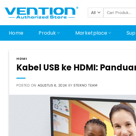
Skip
Pencarian
to
untuk:
content
Home
Produk
Marketplace
Sup
HDMI
Kabel USB ke HDMI: Pandu
POSTED ON
AGUSTUS 6, 2024
BY
STEKNO TEAM