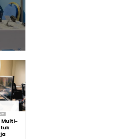
02
Apr
MUM
PC ACCESSORIES
Multi-
10 cara mengatasi usb
ntuk
device not recognized
rja