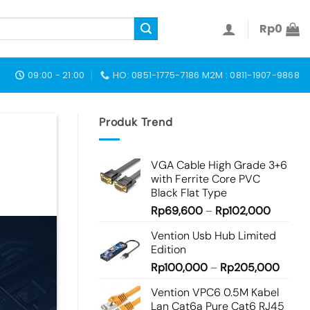
Rp
0
09:00 - 21:00
HO: 0851-1775-7186 M2M : 0811-1907-9868
Produk Trend
VGA Cable High Grade 3+6
with Ferrite Core PVC
Black Flat Type
Rp
69,600
–
Rp
102,000
Vention Usb Hub Limited
Edition
Rp
100,000
–
Rp
205,000
Vention VPC6 0.5M Kabel
Lan Cat6a Pure Cat6 RJ45