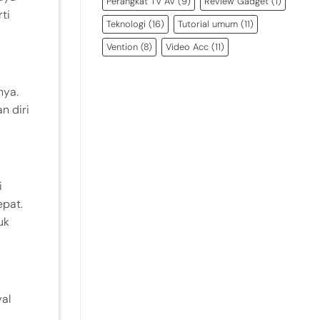
Perangkat TV AV
(9)
Review Gadget
(1)
ti
Teknologi
(16)
Tutorial umum
(11)
Vention
(8)
Video Acc
(11)
nya.
n diri
i
epat.
uk
al