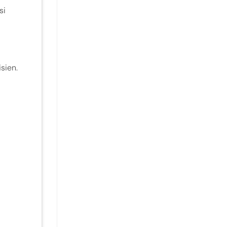
si
sien.