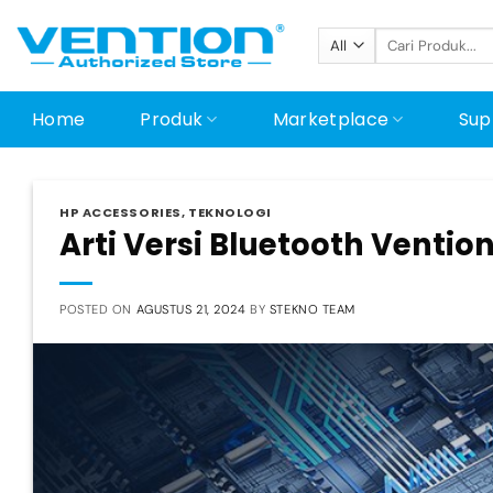
Skip
Pencarian
to
untuk:
content
Home
Produk
Marketplace
Sup
HP ACCESSORIES
,
TEKNOLOGI
Arti Versi Bluetooth Venti
POSTED ON
AGUSTUS 21, 2024
BY
STEKNO TEAM