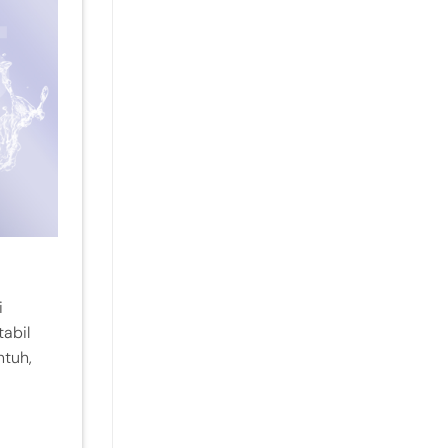
i
abil
ntuh,