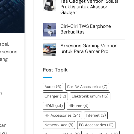
Tas Gadget Vention: Solusi
Praktis untuk Aksesori
Gadget
Ciri-Ciri TWS Earphone
Berkualitas
bel.
Aksesoris Gaming Vention
untuk Para Gamer Pro
ksesoris
yang
Post Topik
Audio
(6)
Car AV Accessories
(7)
h
Charger
(12)
Elektronik umum
(15)
HDMI
(44)
Hiburan
(4)
HP Accessories
(24)
Internet
(2)
kan
Network Acc
(8)
PC Accessories
(10)
aya