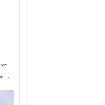
istem
eaming