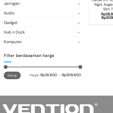
Jaringan
Right Angle
Slim 
Audio
Rp
28,
Rp
309
Gadget
Hub n Dock
Komputer
Filter berdasarkan harga
Harga
Harga
Harga:
Rp28,800
—
Rp309,600
Saring
terendah
tertinggi