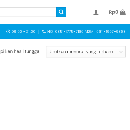
Rp
0
09:00 - 21:00
HO: 0851-1775-7186 M2M : 0811-1907-9868
ilkan hasil tunggal