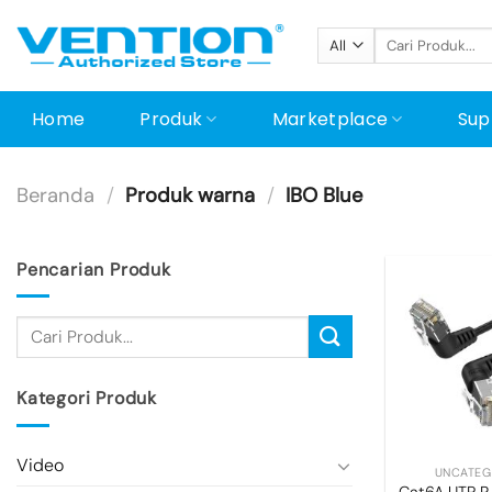
Skip
Pencarian
to
untuk:
content
Home
Produk
Marketplace
Sup
Beranda
/
Produk warna
/
IBO Blue
Pencarian Produk
Kategori Produk
+
Video
UNCATEG
Cat6A UTP R