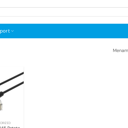
port
Menamp
Add to
wishlist
ORIZED
J45 Rotate