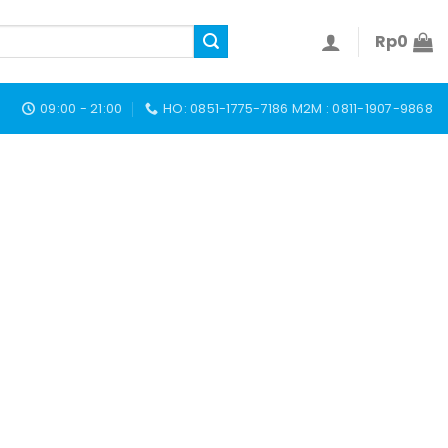
Rp
0
09:00 - 21:00
HO: 0851-1775-7186 M2M : 0811-1907-9868