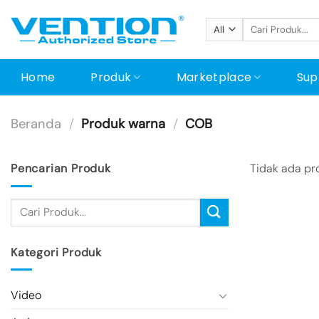
Skip
Pencarian
to
untuk:
content
Home
Produk
Marketplace
Sup
Beranda
/
Produk warna
/
COB
Pencarian Produk
Tidak ada pr
Kategori Produk
Video