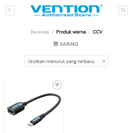
Skip
to
content
Beranda
/
Produk warna
/
CCV
SARING
Add to
wishlist