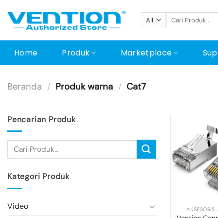
Skip
Pencarian
to
untuk:
content
Home
Produk
Marketplace
Sup
Beranda
/
Produk warna
/
Cat7
Pencarian Produk
Kategori Produk
+
Video
AKSESORIS 
Vention Conn