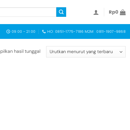
Rp
0
09:00 - 21:00
HO: 0851-1775-7186 M2M : 0811-1907-9868
ilkan hasil tunggal