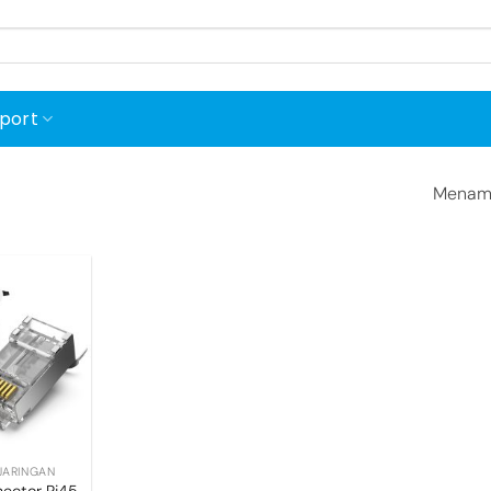
port
Menamp
Add to
wishlist
JARINGAN
ector Rj45