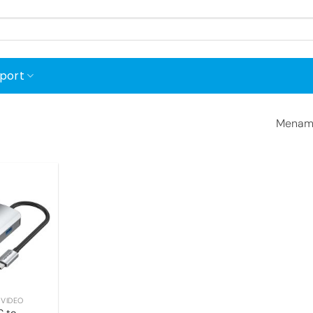
port
Menamp
Add to
wishlist
 VIDEO
C to