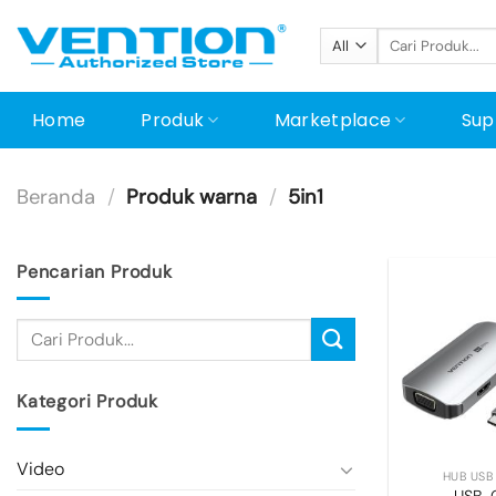
Skip
Pencarian
to
untuk:
content
Home
Produk
Marketplace
Sup
Beranda
/
Produk warna
/
5in1
Pencarian Produk
Kategori Produk
+
Video
HUB USB
USB-