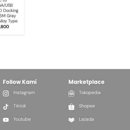
GA/USB
D Docking
15M Gray
lloy Type
,800
Follow Kami
Marketplace
Instagram
Tokopedia
Tiktok
Shopee
Youtube
Lazada