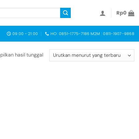
Rp
0
09:00 - 21:00
HO: 0851-1775-7186 M2M : 0811-1907-9868
ilkan hasil tunggal