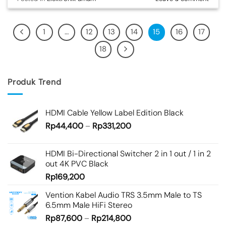
1
…
12
13
14
15
16
17
18
Produk Trend
HDMI Cable Yellow Label Edition Black
Rp
44,400
–
Rp
331,200
HDMI Bi-Directional Switcher 2 in 1 out / 1 in 2
out 4K PVC Black
Rp
169,200
Vention Kabel Audio TRS 3.5mm Male to TS
6.5mm Male HiFi Stereo
Rp
87,600
–
Rp
214,800