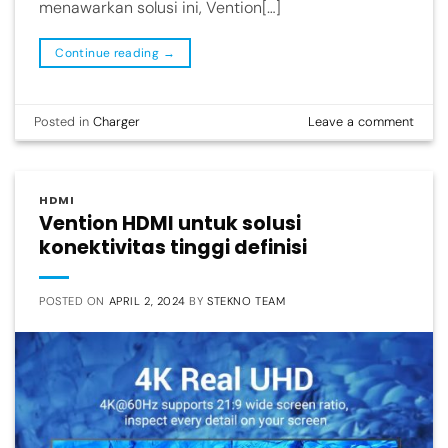
menawarkan solusi ini, Vention[…]
Continue reading
→
Posted in
Charger
Leave a comment
HDMI
Vention HDMI untuk solusi
konektivitas tinggi definisi
POSTED ON
APRIL 2, 2024
BY
STEKNO TEAM