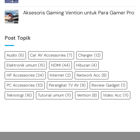
Aksesoris Gaming Vention untuk Para Gamer Pro
Post Topik
Audio
(6)
Car AV Accessories
(7)
Charger
(12)
Elektronik umum
(15)
HDMI
(44)
Hiburan
(4)
HP Accessories
(24)
Internet
(2)
Network Acc
(8)
PC Accessories
(10)
Perangkat TV AV
(9)
Review Gadget
(1)
Teknologi
(16)
Tutorial umum
(11)
Vention
(8)
Video Acc
(11)