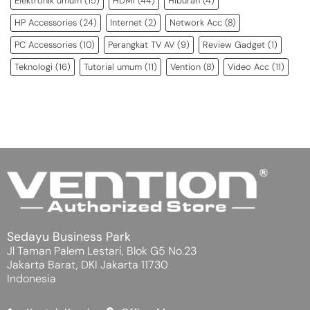
Elektronik umum
(15)
HDMI
(44)
Hiburan
(4)
HP Accessories
(24)
Internet
(2)
Network Acc
(8)
PC Accessories
(10)
Perangkat TV AV
(9)
Review Gadget
(1)
Teknologi
(16)
Tutorial umum
(11)
Vention
(8)
Video Acc
(11)
Sedayu Business Park
Jl Taman Palem Lestari, Blok G5 No.23
Jakarta Barat, DKI Jakarta 11730
Indonesia