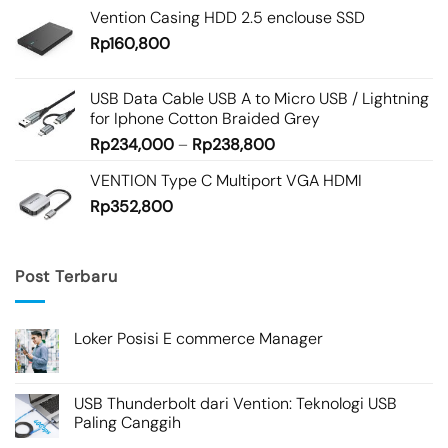
Vention Casing HDD 2.5 enclouse SSD
Rp
160,800
USB Data Cable USB A to Micro USB / Lightning
for Iphone Cotton Braided Grey
Rp
234,000
–
Rp
238,800
VENTION Type C Multiport VGA HDMI
Rp
352,800
Post Terbaru
Loker Posisi E commerce Manager
USB Thunderbolt dari Vention: Teknologi USB
Paling Canggih